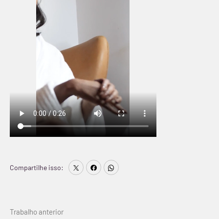
Compartilhe isso:
Continue
Trabalho anterior