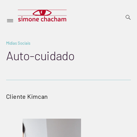
Skip
open
to
searc
Menu
form
SIMONE
Inicial
content
CHACHAM
Mídias Sociais
outubro
9,
Auto-cuidado
2024
BY
sicha
Cliente Kimcan