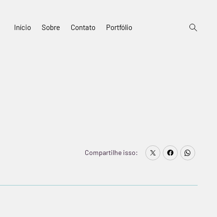
open
Início
Sobre
Contato
Portfólio
search
form
Compartilhe isso: