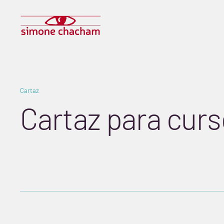
Skip
to
SIMONE
content
CHACHAM
Cartaz
agosto
25,
Cartaz para curs
2019
BY
sicha