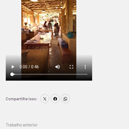
Compartilhe isso:
Continue
Trabalho anterior