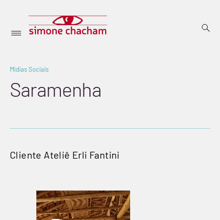
Skip
open
to
searc
Menu
form
SIMONE
Inicial
content
CHACHAM
Mídias Sociais
dezembro
26,
Saramenha
2024
BY
sicha
Cliente Ateliê Erli Fantini