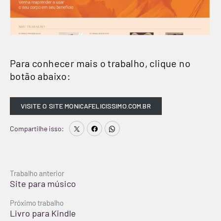
Para conhecer mais o trabalho, clique no
botão abaixo:
VISITE O SITE MONICAFELICISSIMO.COM.BR
Compartilhe isso:
Continue
Trabalho anterior
Site para músico
lendo
Próximo trabalho
Livro para Kindle